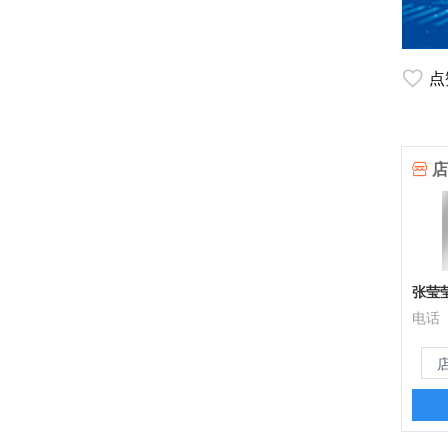
点
店
张莹
电话