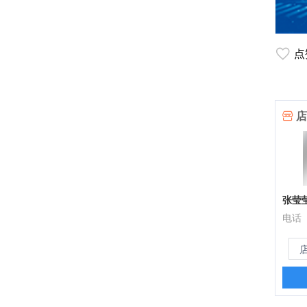
点
店
张莹
电话