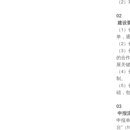
（2
0
2
建设
（1）
单，
（2
（3
的合
展关
（4
制。
（5）
础，
0
3
申报
申报单
台”（