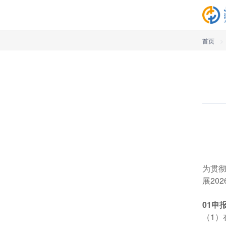
首页
>
为贯
展20
0
1
申
（1）