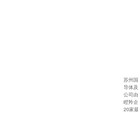
苏州
导体
公司由
瞪羚企
20