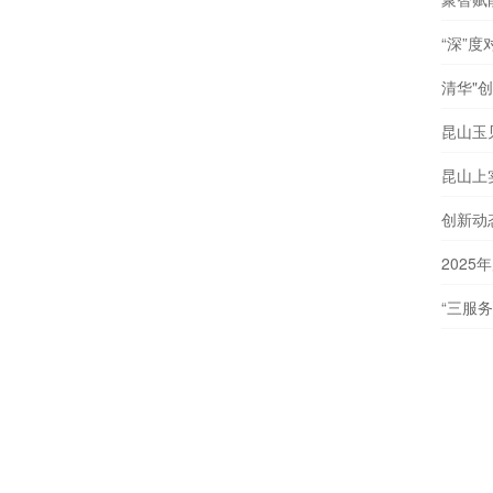
“深”
清华"
昆山玉
昆山上
创新动
202
“三服务