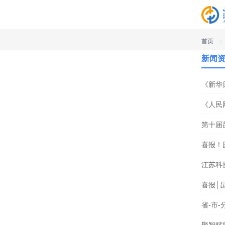
首页
>
新闻
《新华
《人民
第十届
喜报！
江苏科技
喜报│
省-市
聚智赋